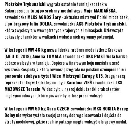
Piotrków Trybunalski
wygrała ostatnio turniej kadetek w
Bukareszcie, a tutaj po
srebrny medal
sięga
Maja MAJDAŃSKA,
zawodniczka
MLKS AGROS Żary
- aktualna mistrzyni Polski młodziczek,
a
po brązowy
Julia DOLNA
, zawodniczka
AKS Piotrków Trybunalski
,
która zwyciężyła w wewnętrznych krajowych eliminacjach. Dziewczęta
pokazały charakter w walkach i widać u nich ogromny potencjał.
W kategorii WW 46 kg
nasza liderka, srebrna medalistka z Krakowa
(ME U-15 2019),
Amelia TOMALA
zawodniczka
GKS PIAST Wola
bardzo
dobrze walczyła w turnieju. Dopiero w finałowym boju musiała uznać
wyższość Rosjanki, z którą również przegrała na polskim czempionacie i
ponownie
zdobywa tytuł Wice Mistrzyni Europy U15
. Drugą naszą
reprezentantką w tej kategorii była
Karolina ZIEŃ
zawodniczka
LKS
MAZOWSZE Teresin
. Widać było u naszej debiutantki brak startów
międzynarodowych, które pozwoliłby jej bez presji walczyć.
W kategorii WW 50 kg Sara CZECH
zawodniczka
MKS ROKITA Brzeg
Dolny
nie wykorzystała swojej szansy dobrego losowania i dojścia do
strefy medalowej, gdzie realnie patrząc mogła walczyć o brązowy medal.