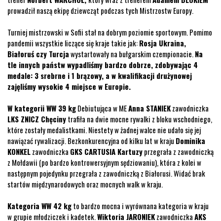
prowadził naszą ekipę dziewcząt podczas tych Mistrzostw Europy.
Turniej mistrzowski w Sofii stał na dobrym poziomie sportowym. Pomimo
pandemii wszystkie liczące się kraje takie jak:
Rosja Ukraina,
Białoruś czy Turcja
wystartowały na bułgarskim czempionacie.
Na
tle innych państw wypadliśmy bardzo dobrze, zdobywając 4
medale: 3 srebrne i 1 brązowy, a w kwalifikacji drużynowej
zajęliśmy wysokie 4 miejsce w Europie.
W kategorii WW 39 kg
Debiutująca w ME
Anna STANIEK
zawodniczka
LKS ZNICZ Chęciny
trafiła na dwie mocne rywalki z bloku wschodniego,
które zostały medalistkami. Niestety w żadnej walce nie udało się jej
nawiązać rywalizacji. Bezkonkurencyjna od kilku lat w kraju
Dominika
KONKEL
zawodniczka
GKS CARTUSIA Kartuzy
przegrała z zawodniczką
z Mołdawii (po bardzo kontrowersyjnym sędziowaniu), która z kolei w
następnym pojedynku przegrała z zawodniczką z Białorusi. Widać brak
startów międzynarodowych oraz mocnych walk w kraju.
Kategoria WW 42 kg
to bardzo mocna i wyrównana kategoria w kraju
w grupie młodziczek i kadetek.
Wiktoria JARONIEK
zawodniczka
AKS