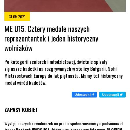
31.05.2021
ME U15. Cztery medale naszych
reprezentantek i jeden historyczny
wolniaków
Po kategorii seniorek i młodzieżowej, świetnie spisały
się nasze kadetki na rozgrywanych w stolicy Bułgarii, Sofii
Mistrzostwach Europy do lat piętnastu. Mamy też historyczny
medal wśród kadetów.
Udostępnij
Udostępnij
ZAPASY KOBIET
Występ naszych zawodniczek na profilu społecznościowym podsumował
trener
Norbert WARCHOŁ,
który wraz z trenerem
Adamem BLOKIEM