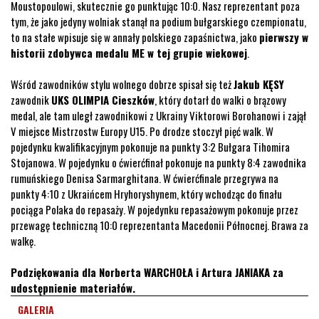
Moustopoulowi, skutecznie go punktując 10:0. Nasz reprezentant poza
tym, że jako jedyny wolniak stanął na podium bułgarskiego czempionatu,
to na stałe wpisuje się w annały polskiego zapaśnictwa, jako
pierwszy w
historii zdobywca medalu ME w tej grupie wiekowej
.
Wśród zawodników stylu wolnego dobrze spisał się też
Jakub KĘSY
zawodnik
UKS OLIMPIA Cieszków
, który dotarł do walki o brązowy
medal, ale tam uległ zawodnikowi z Ukrainy Viktorowi Borohanowi i zajął
V miejsce Mistrzostw Europy U15. Po drodze stoczył pięć walk. W
pojedynku kwalifikacyjnym pokonuje na punkty 3:2 Bułgara Tihomira
Stojanowa. W pojedynku o ćwierćfinał pokonuje na punkty 8:4 zawodnika
rumuńskiego Denisa Sarmarghitana. W ćwierćfinale przegrywa na
punkty 4:10 z Ukraińcem Hryhoryshynem, który wchodząc do finału
pociąga Polaka do repasaży. W pojedynku repasażowym pokonuje przez
przewagę techniczną 10:0 reprezentanta Macedonii Północnej. Brawa za
walkę.
Podziękowania dla Norberta WARCHOŁA i Artura JANIAKA za
udostępnienie materiałów.
GALERIA