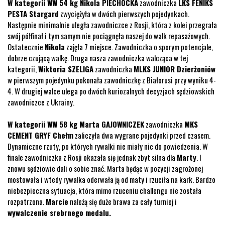
W kategorii WW 54 kg Nikola PIECHOCKA
zawodniczka
LKS FENIKS
PESTA Stargard
zwyciężyła w dwóch pierwszych pojedynkach.
Następnie minimalnie uległa zawodniczce z Rosji, która z kolei przegrała
swój półfinał i tym samym nie pociągnęła naszej do walk repasażowych.
Ostatecznie
Nikola
zajęła 7 miejsce. Zawodniczka o sporym potencjale,
dobrze czującą walkę. Druga nasza zawodniczka walcząca w tej
kategorii,
Wiktoria SZELIGA
zawodniczka
MLKS JUNIOR Dzierżoniów
w pierwszym pojedynku pokonała zawodniczkę z Białorusi przy wyniku 4-
4. W drugiej walce ulega po dwóch kuriozalnych decyzjach sędziowskich
zawodniczce z Ukrainy.
W kategorii WW 58 kg Marta GAJOWNICZEK
zawodniczka
MKS
CEMENT GRYF Chełm
zaliczyła dwa wygrane pojedynki przed czasem.
Dynamiczne rzuty, po których rywalki nie miały nic do powiedzenia. W
finale zawodniczka z Rosji okazała się jednak zbyt silna dla
Marty
. I
znowu sędziowie dali o sobie znać. Marta będąc w pozycji zagrożonej
mostowała i wtedy rywalka oderwała ją od maty i rzuciła na kark. Bardzo
niebezpieczna sytuacja, która mimo rzuceniu challengu nie została
rozpatrzona.
Marcie
należą się duże brawa za cały turniej i
wywalczenie srebrnego medalu.