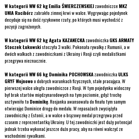
W kategorii WW 62 kg
Emilia ŚWIERCZEWSKIEJ
zawodniczce
MKZ
UNIA Racibórz
zabrakło zimnej krwi w walce. Wygrywając pojedynek
decyduje się na dość ryzykowne rzuty, po których musi wychodzić z
pozycji zagrożonych.
W kategorii WW 62 kg Agata KAZANECKA
zawodniczka
GKS ARMATY
Stoczek Łukowski
stoczyła 3 walki. Pokonała rywalkę z Rumunii, a w
dwóch walkach z zawodniczkami z Ukrainy i Rosji czyli medalistkami
przegrywa nieznacznie.
W kategorii WW 66 kg Dominika POCHOWSKA
zawodniczka
ULKS
GRYF Wojnowo
o dobrych warunkach fizycznych, stale pracująca. W
pierwszej walce uległa zawodniczce z Rosji. W tym pojedynku widoczny
był brak startów międzynarodowych na tym poziomie, gdyż trochę
usztywniło to
Dominikę
. Rosjanka awansowała do finału tym samym
otwierając Dominice drogę do medalu. W repasażach zwyciężyła
zawodniczkę z Estonii, a w walce o brązowy medal przegrywa przed
czasem z reprezentantką Ukrainy. U tej zawodniczki jest duży potencjał
jednak trzeba wykonać jeszcze dużo pracy, aby na równi walczyć ze
wschodnimi rywalkami.