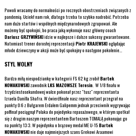
Powoli wracamy do normalności po rocznych obostrzeniach związanych z
pandemią. Uciekł nam rok, dlatego trzeba to szybko nadrobić. Potrzeba
nam dużo startów i wspólnych międzynarodowych zgrupowań. Ale
możemy być spokojni, bo praca jaką wykonuje nasz główny coach
Dariusz GRZYWIŃSKI
idzie w najlepsze i dalsze sukcesy gwarantowane.
Natomiast trener dorosłej reprezentacji
Piotr KRAJEWSKI
oglądając
młode dziewczyny w akcji może być spokojny o następne pokolenie...
STYL WOLNY
Bardzo miłą niespodziankę w kategorii FS 62 kg zrobił
Bartek
NOWAKOWSKI
zawodnik
LKS MAZOWSZE Teresin
. W 1/8 finału w
trzydziestosekundowej walce pokonał przez "tusz" reprezentanta
Izraela Danilla Shafra. W ćwierćfinale nasz reprezentant przegrał na
punkty 0:6 z Bułgarem Erdalem Galipemm jednak przeciwnik wygrywając
polfinał pociągnął Polaka do pojedynku repasażowego, w którym spotkał
się z drugim naszym reprezentantem Bartoszem TOMALĄ pokonując go
na punkty 13:3. W pojedynku o brązowy medal ME U-15
Bartek
NOWAKOWSKI
nie daje najmniejszych szans Grekowi Araamowi