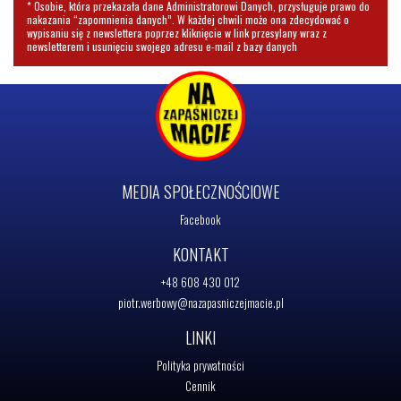
* Osobie, która przekazała dane Administratorowi Danych, przysługuje prawo do
nakazania “zapomnienia danych”. W każdej chwili może ona zdecydować o
wypisaniu się z newslettera poprzez kliknięcie w link przesylany wraz z
newsletterem i usunięciu swojego adresu e-mail z bazy danych
MEDIA SPOŁECZNOŚCIOWE
Facebook
KONTAKT
+48 608 430 012
piotr.werbowy@nazapasniczejmacie.pl
LINKI
Polityka prywatności
Cennik